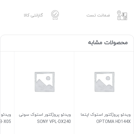
ضمانت تست
گارانتی کالا
محصولات مشابه
ویدئو پروژکتور استوک اپتما
ویدئو پروژکتور استوک سونی
ویدئو 
B-X05
SONY VPL-DX240
OPTOMA HD144X