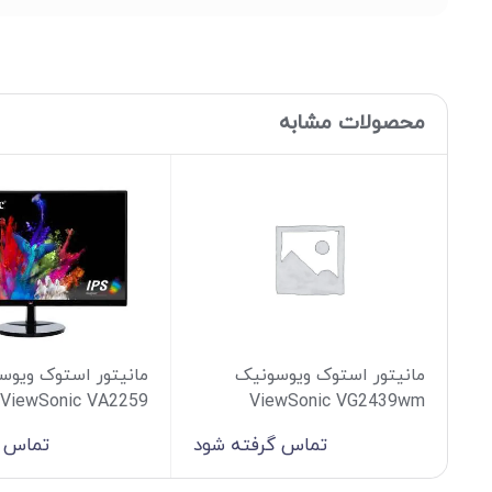
محصولات مشابه
مانیتور استوک ویوسونیک
مانیتور استوک ویوس
ViewSonic VA2259
ViewSonic VG2439wm
تماس گرفته شود
تماس گ