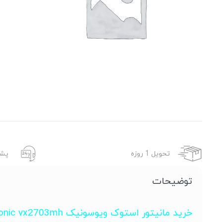
تحویل 1 روزه
پشتی
توضیحات
خرید مانیتور استوک ویوسونیک Viewsonic vx2703mh